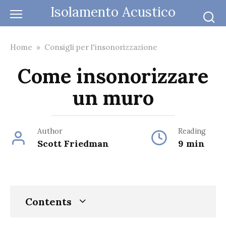
Skip
Isolamento Acustico
to
content
Home
»
Consigli per l'insonorizzazione
Come insonorizzare
un muro
Author
Reading
Scott Friedman
9 min
Contents