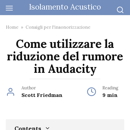
Skip
Isolamento Acustico
to
content
Home
»
Consigli per l'insonorizzazione
Come utilizzare la
riduzione del rumore
in Audacity
Author
Reading
Scott Friedman
9 min
Contents