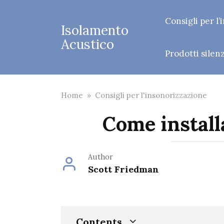
Skip
to
Consigli per l
Isolamento
content
Acustico
Prodotti silenz
Home
»
Consigli per l'insonorizzazione
Come install
Author
Scott Friedman
Contents