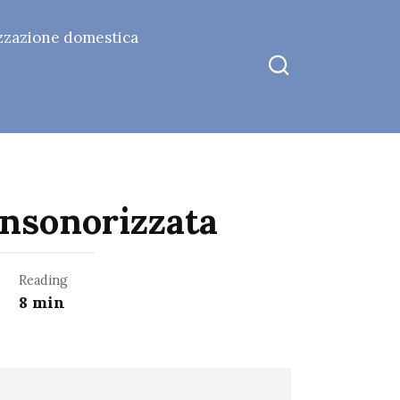
zzazione domestica
insonorizzata
Reading
8 min