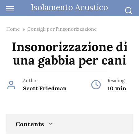
Skip
Isolamento Acustico
to
content
Home
»
Consigli per l'insonorizzazione
Insonorizzazione di
una gabbia per cani
Author
Reading
Scott Friedman
10 min
Contents